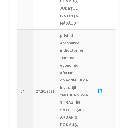
POSMUȘ,
JUDEȚUL
BISTRIȚA-
NĂSĂUD”
privind
aprobarea
indicatorilor
tehnico-
economici
aferenți
obiectivului de
investiții
54
27.10.2021
”MODERNIZARE
STRĂZI ÎN
SATELE ȘIEU,
ARDAN ȘI
POSMUȘ,