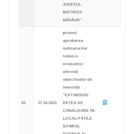
JUDEȚUL
BISTRIȚA-
NĂSĂUD”
privind
aprobarea
indicatorilor
tehnico-
economici
aferenți
obiectivului de
investiții
”EXTINDERE
53
27.10.2021
REȚEA DE
CANALIZARE ÎN
LOCALITĂȚILE
ȘOIMUȘ,
POSMUȘ ȘI