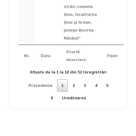
străzi comuna
Șieu, localitatea
Șieu și Ardan,
județul Bistrița-
Năsăud”
Scurtă
Nr.
Data
Fișier
descriere
Afișate de la 1 la 10 din 52 înregistrări
Precedenta
1
2
3
4
5
6
Următoarea